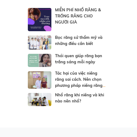
MIỄN PHÍ NHỔ RĂNG &
TRỒNG RĂNG CHO
NGƯỜI GIÀ
Bọc răng sứ thẩm mỹ và
những điều cần biết
Thói quen giúp răng bạn
trắng sáng mỗi ngày
Tác hại của việc niềng
răng sai cách. Nên chọn
phương pháp niềng răng
nào tối ưu nhất?
Nhổ răng khi niềng và khi
nào nên nhổ?