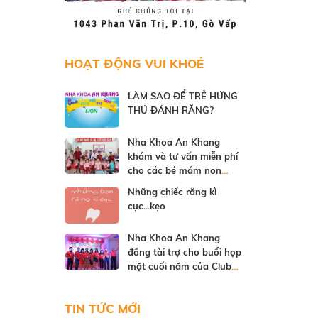
HOẠT ĐỘNG VUI KHOẺ
LÀM SAO ĐỂ TRẺ HỨNG
THÚ ĐÁNH RĂNG?
Nha Khoa An Khang
khám và tư vấn miễn phí
cho các bé mầm non
trường Saigon Academy
Những chiếc răng kì
International School
cục...kẹo
Nha Khoa An Khang
đồng tài trợ cho buổi họp
mặt cuối năm của Club
HR nguồn lực quốc tế
TIN TỨC MỚI