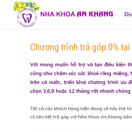
mong
muốn
Địa
hỗ
trợ
cũng
như
Chương trình trả góp 0% tạ
tạo
điều
kiện
Với mong muốn hỗ trợ và tạo điều kiện thuậ
thuận
cũng như chăm sóc sức khoẻ răng miệng,
lợi
cho
trên cả nước, triển khai chương trình ưu đa
khách
chọn 3,6,9 hoặc 12 tháng rất nhanh chóng v
hàng
trong
Tất cả các khách hàng hiện đang sở hữu thẻ
việc
thăm
có liên kết
trả
góp với Nha Khoa An Khang bên dư
khám,
điều