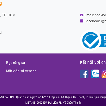
g
), TP. HCM
Email:
nhakh
Facebook: @
CM
Kết nối với ch
Bọc răng sứ
Mặt dán sứ veneer
 do UBND Quận 1 cấp ngày 12/11/2019. Địa chỉ: 68 Thạch Thị Thanh, P. Tân Định, Quận 
MST: 0310002455. Đại diện PL: Vũ Châu Thành