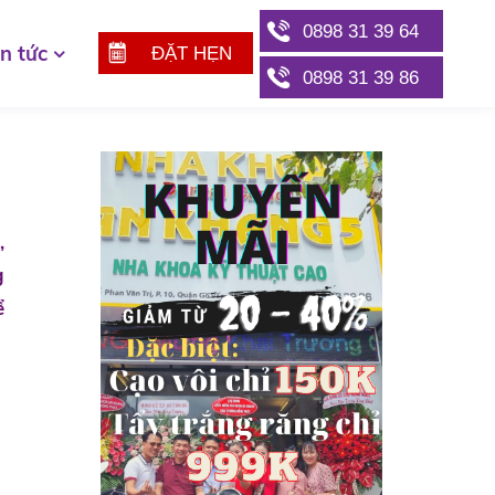
0898 31 39 64
in tức
ĐẶT HẸN
0898 31 39 86
,
g
ể