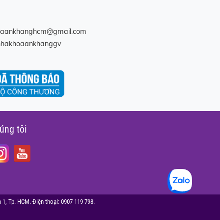
oaankhanghcm@gmail.com
nhakhoaankhanggv
úng tôi
1, Tp. HCM. Điện thoại: 0907 119 798.