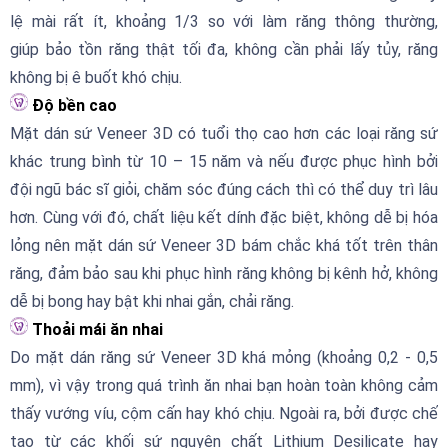
lệ mài rất ít, khoảng 1/3 so với làm răng thông thường,
giúp bảo tồn răng thật tối đa, không cần phải lấy tủy, răng
không bị ê buốt khó chịu.
Độ bền cao
Mặt dán sứ Veneer 3D có tuổi thọ cao hơn các loại răng sứ
khác trung bình từ 10 – 15 năm và nếu được phục hình bởi
đội ngũ bác sĩ giỏi, chăm sóc đúng cách thì có thể duy trì lâu
hơn. Cùng với đó, chất liệu kết dính đặc biệt, không dễ bị hóa
lỏng nên mặt dán sứ Veneer 3D bám chắc khá tốt trên thân
răng, đảm bảo sau khi phục hình răng không bị kênh hở, không
dễ bị bong hay bật khi nhai gắn, chải răng.
Thoải mái ăn nhai
Do mặt dán răng sứ Veneer 3D khá mỏng (khoảng 0,2 - 0,5
mm), vì vậy trong quá trình ăn nhai bạn hoàn toàn không cảm
thấy vướng víu, cộm cấn hay khó chịu. Ngoài ra, bởi được chế
tạo từ các khối sứ nguyên chất Lithium Desilicate hay