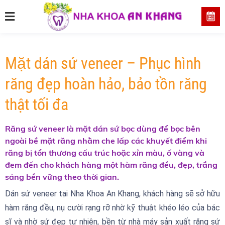
Mặt dán sứ veneer – Phục hình
răng đẹp hoàn hảo, bảo tồn răng
thật tối đa
Răng sứ veneer là mặt dán sứ bọc dùng để bọc bên
ngoài bề mặt răng nhằm che lấp các khuyết điểm khi
răng bị tổn thương cấu trúc hoặc xỉn màu, ố vàng và
đem đến cho khách hàng một hàm răng đều, đẹp, trắng
sáng bền vững theo thời gian.
Dán sứ veneer tại Nha Khoa An Khang, khách hàng sẽ sở hữu
hàm răng đều, nụ cười rạng rỡ nhờ kỹ thuật khéo léo của bác
sĩ và nhờ sứ đẹp tự nhiên, bền từ nhà máy sản xuất răng sứ