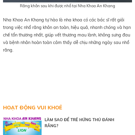
Răng khôn sau khi được nhổ tại Nha Khoa An Khang
Nha Khoa An Khang tự hào là nha khoa có các bác sĩ rất giỏi
trong việc nhổ răng khôn
an toàn, hiệu quả, nhanh chóng và hạn
chế tổn thương nhất, giúp vết thương mau lành,
không sưng đau
và bệnh nhân hoàn toàn cảm thấy dễ chịu những ngày sau nhổ
răng.
HOẠT ĐỘNG VUI KHOẺ
LÀM SAO ĐỂ TRẺ HỨNG THÚ ĐÁNH
RĂNG?