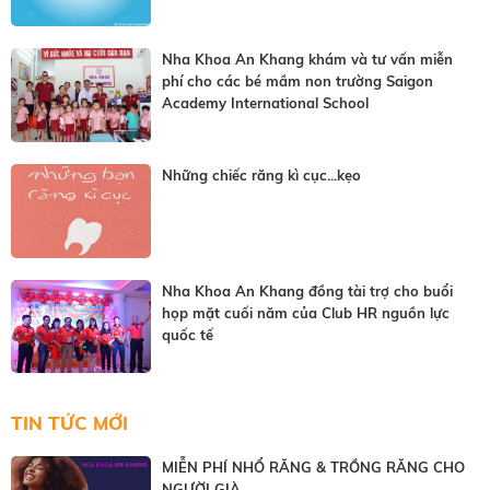
Nha Khoa An Khang khám và tư vấn miễn
phí cho các bé mầm non trường Saigon
Academy International School
Những chiếc răng kì cục...kẹo
Nha Khoa An Khang đồng tài trợ cho buổi
họp mặt cuối năm của Club HR nguồn lực
quốc tế
TIN TỨC MỚI
MIỄN PHÍ NHỔ RĂNG & TRỒNG RĂNG CHO
NGƯỜI GIÀ