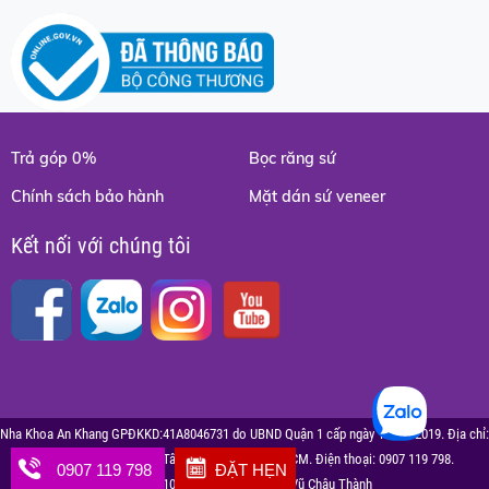
Trả góp 0%
Bọc răng sứ
Chính sách bảo hành
Mặt dán sứ veneer
Kết nối với chúng tôi
N
ha Khoa An Khang GPĐKKD:41A8046731 do UBND Quận 1 cấp ngày 12/11/2019. Địa chỉ:
68 Thạch Thị Thanh, P. Tân Định, Quận 1, Tp. HCM. Điện thoại: 0907 119 798.
0907 119 798
ĐẶT HẸN
MST: 0310002455. Đại diện PL: Vũ Châu Thành