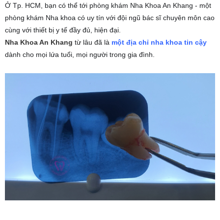
Ở Tp. HCM, bạn có thể tới phòng khám Nha Khoa An Khang - một
xảy
phòng khám Nha khoa có uy tín với đội ngũ bác sĩ chuyên môn cao
ra
cùng với thiết bị y tế đầy đủ, hiện đại.
cả.
Nha Khoa An Khang
từ lâu đã là
một
địa chỉ nha khoa tin cậy
Trong
dành cho mọi lứa tuổi, mọi người trong gia đình.
trường
hợp
đó,
chúng
ta
cũng
có
thể
“để
yên”
cho
răng
khôn,
chỉ