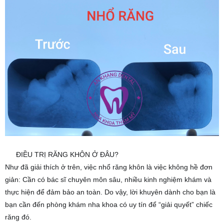
chàng
hàng
xóm”:
Thực
hiện
chức
năng
nhai
nghiền
thức
ăn,
và
ĐIỀU TRỊ RĂNG KHÔN Ở ĐÂU?
4️⃣
không
Như đã giải thích ở trên, việc nhổ răng khôn là việc không hề đơn
có
giản: Cần có bác sĩ chuyên môn sâu, nhiều kinh nghiệm khám và
vấn
thực hiện để đảm bảo an toàn. Do vậy, lời khuyên dành cho bạn là
đề
gì
bạn cần đến phòng khám nha khoa có uy tín để “giải quyết” chiếc
nghiêm
răng đó.
trọng