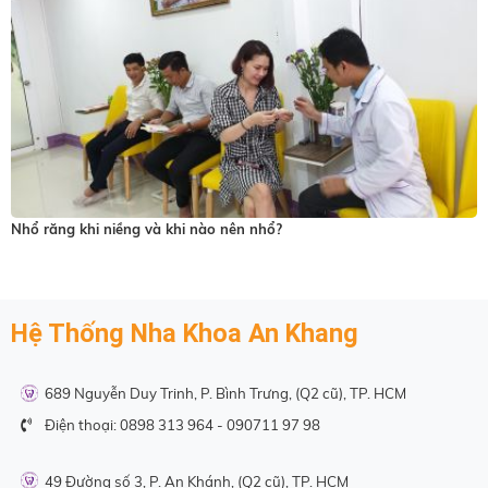
việc
những
chiếc
răng
này
chèn
ép
các
Nhổ răng khi niềng và khi nào nên nhổ?
răng
kế
cận,
gây
Hệ Thống Nha Khoa An Khang
tổn
thương
689 Nguyễn Duy Trinh, P. Bình Trưng, (Q2 cũ), TP. HCM
đến
Điện thoại:
0898 313 964
-
090711 97 98
xương,
các
49 Đường số 3, P. An Khánh, (Q2 cũ), TP. HCM