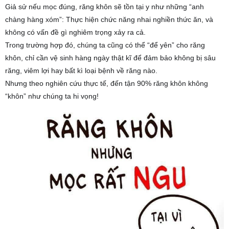
VỀ
Giả sử nếu mọc đúng, răng khôn sẽ tồn tại y như những “anh
RĂNG
chàng hàng xóm”: Thực hiện chức năng nhai nghiền thức ăn, và
KHÔN?
không có vấn đề
gì nghiêm trọng xảy ra cả.
Răng
Trong trường hợp đó, chúng ta cũng có thể “để yên” cho răng
khôn
khôn, chỉ cần vệ sinh hàng ngày thật kĩ để đảm bảo không bị sâu
thực
răng, viêm lợi hay bất kì loại bệnh về răng nào.
chất
Nhưng theo nghiên cứu thực tế, đến tận 90% răng khôn không
là
“khôn” như chúng ta hi vọng!
chiếc
răng
cuối
cùng
của
răng
hàm,
thông
thường
sẽ