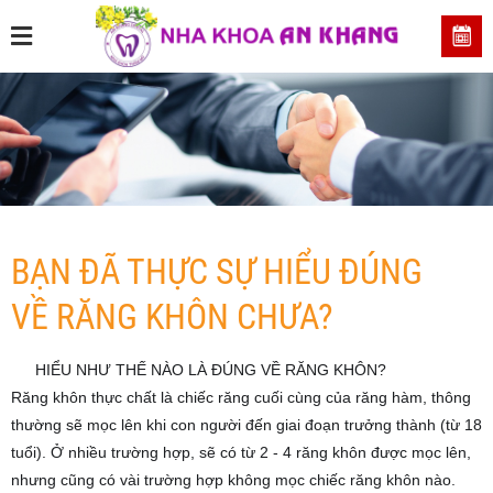
????
????
BẠN
ĐÃ
THỰC
SỰ
HIỂU
ĐÚNG
VỀ
RĂNG
BẠN ĐÃ THỰC SỰ HIỂU ĐÚNG
KHÔN
CHƯA?
VỀ RĂNG KHÔN CHƯA?
1️⃣
HIỂU
NHƯ
HIỂU NHƯ THẾ NÀO LÀ ĐÚNG VỀ RĂNG KHÔN?
1️⃣
THẾ
Răng khôn thực chất là chiếc răng cuối cùng của răng hàm, thông
NÀO
thường sẽ mọc lên khi con người đến giai đoạn trưởng thành (từ 18
LÀ
tuổi). Ở nhiều trường hợp, sẽ có từ 2 - 4 răng khôn được mọc lên,
ĐÚNG
nhưng cũng có vài trường hợp không mọc chiếc răng khôn nào.