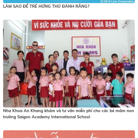
LÀM SAO ĐỂ TRẺ HỨNG THÚ ĐÁNH RĂNG?
kì
loại
bệnh
về
răng
nào.
Nhưng
theo
nghiên
cứu
thực
tế,
đến
tận
Nha Khoa An Khang khám và tư vấn miễn phí cho các bé mầm non
90%
trường Saigon Academy International School
răng
khôn
không