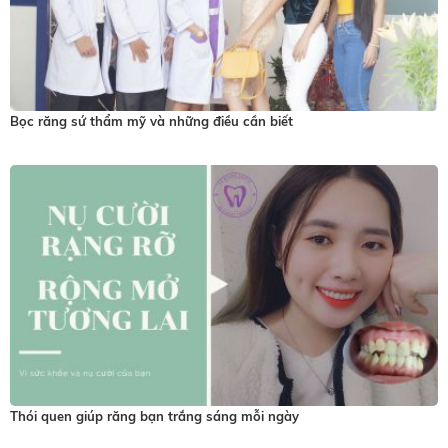
còn
khiến
người
sở
hữu
Bọc răng sứ thẩm mỹ và những điều cần biết
sưng
tấy
to
ở
hàm,
đau
nhức
không
thể
nhai
thức
Thói quen giúp răng bạn trắng sáng mỗi ngày
ăn,
hệ