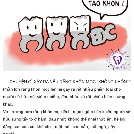
mọc
lên
khi
con
người
đến
giai
đoạn
trưởng
thành
(từ
CHUYỆN GÌ XẢY RA NẾU RĂNG KHÔN MỌC “KHÔNG KHÔN”?
2️⃣
18
Phần lớn răng khôn mọc lên lại gây ra rất nhiều phiền toái cho
tuổi).
người sở hữu nó: viêm nhiễm, đau nhức và rất nhiều biến chứng
Ở
khác.
nhiều
Với trường hợp răng khôn mọc lệch, mọc ngầm còn khiến người sở
trường
hữu sưng tấy to ở hàm, đau nhức không thể nhai thức ăn, hệ lụy
hợp,
đằng sau còn có: khó chịu, mệt mỏi, cáu bẳn, mất ngủ, gầy
sẽ
người…