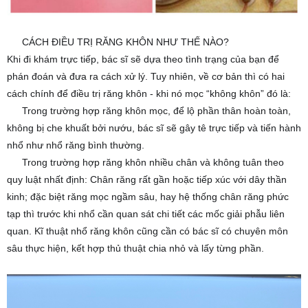
chiếc
răng
CÁCH ĐIỀU TRỊ RĂNG KHÔN NHƯ THẾ NÀO?
khôn
3️⃣
Khi đi khám trực tiếp, bác sĩ sẽ dựa theo tình trạng của bạn để
nào.
phán đoán và đưa ra cách xử lý. Tuy nhiên, về cơ bản thì có hai
Giả
cách chính để điều trị răng khôn - khi nó mọc “không khôn” đó là:
sử
Trong trường hợp răng khôn mọc, để lộ phần thân hoàn toàn,
nếu
✅
không bị che khuất bởi nướu, bác sĩ sẽ gây tê trực tiếp và tiến hành
mọc
nhổ như nhổ răng bình thường.
đúng,
Trong trường hợp răng khôn nhiều chân và không tuân theo
răng
✅
quy luật nhất định: Chân răng rất gần hoặc tiếp xúc với dây thần
khôn
kinh; đặc biệt răng mọc ngầm sâu, hay hệ thống chân răng phức
sẽ
tạp thì trước khi nhổ cần quan sát chi tiết các mốc giải phẫu liên
tồn
quan. Kĩ thuật nhổ răng khôn cũng cần có bác sĩ có chuyên môn
tại
sâu thực hiện, kết hợp thủ thuật chia nhỏ và lấy từng phần.
y
như
những
“anh