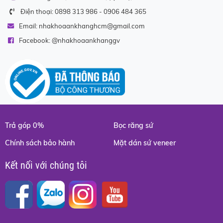
dây
Điện thoại:
0898 313 986
-
0906 484 365
thần
kinh
Email:
nhakhoaankhanghcm@gmail.com
và
Facebook: @
nhakhoaankhanggv
thậm
chí
có
thể
làm
sai
Trả góp 0%
Bọc răng sứ
lệch
vị
Chính sách bảo hành
Mặt dán sứ veneer
trí,
sự
Kết nối với chúng tôi
sắp
xếp
của
các