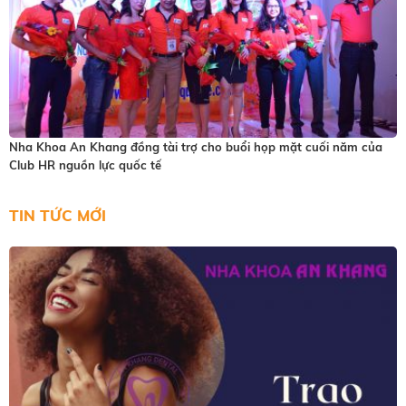
lớn
răng
khôn
mọc
lên
lại
Nha Khoa An Khang đồng tài trợ cho buổi họp mặt cuối năm của
gây
Club HR nguồn lực quốc tế
ra
rất
TIN TỨC MỚI
nhiều
phiền
toái
cho
người
sở
hữu
nó:
viêm