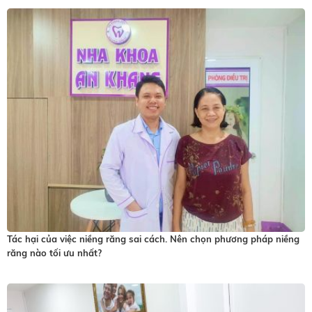
lụy
đằng
sau
còn
có:
khó
chịu,
mệt
mỏi,
cáu
bẳn,
mất
ngủ,
Tác hại của việc niềng răng sai cách. Nên chọn phương pháp niềng
gầy
răng nào tối ưu nhất?
người…
Không
chỉ
thế,