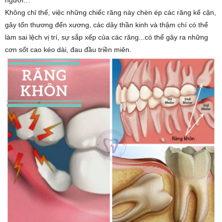
có
Không chỉ thế, việc những chiếc răng này chèn ép các răng kế cận,
từ
gây tổn thương đến xương, các dây thần kinh và thậm chí có thể
2
làm sai lệch vị trí, sự sắp xếp của các răng...có thể gây ra những
-
cơn sốt cao kéo dài, đau đầu triền miên.
4
răng
khôn
được
mọc
lên,
nhưng
cũng
có
vài
trường
hợp
không
mọc